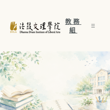
跳
至
主
要
教務
內
組
容