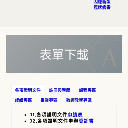
因應新型
申請書」，請參閱
網址連結
。
page_id=23)
役彈性修業措施
法鼓文理學院因應發生嚴重特殊傳染
法鼓文理學院招收在港港澳
法鼓文理學院旁聽
實施辦法
冠狀病毒
無法親自到校辦理復學或休學，需委託
法鼓文理學院學分抵免
性肺炎疫情時停課、復課及補課處理
生、外國學生及港澳具外國國
(ENG)
辦法
人代為申辦
請填：「各項證明文件申辦
法鼓文理學院遠距教學
原則
籍之華裔學生來臺入學及轉學
法鼓文理學院學分抵免
實施辦法
辦法
113學年度第1學期課程預選時程：
委託書 」，請參閱
網址連結
。
113/06/17(一)~06/23(日)
法鼓文理學院因應新型冠狀病毒肺炎
試辦計畫
(ENG)
法鼓文理學院遠距教學
單獨招生規定(ENG)
實施辦
應復學生注意事項說明
←
點選即可下載
疫情之業務
法(ENG)
原訂有「碩博士班研究生
彈性措施
(適用109-2)
各項作業皆有時間及相關流程限制，逾
法鼓文理學院課程校外教學
學分抵免辦法」、「佛教
作業要
113-1課程預選時程：
期未辦理者，依本校學則處裡
(
網址連結
)
點
(114-2修訂)
學系學士班學分抵免辦
113/06/17(一)~06/23(日)

表單下載
法鼓文理學院課程校外教學
法」、「通識課程學分抵
作
113-1加、退選課程時程：
114學年度第1學期碩士班學生申請雙主修注意事
業要點(ENG)
免辦法」，經合併新訂
113/09/09(一)~09/22(日)

項
法鼓文理學院學生校外實習課程
「法鼓文理學院學分抵免
實施
未填妥112-2教學評量，將無法於教務系統
要點
辦法」，原辦法即採廢止
法鼓文理學院學生校外實習課
方式為之
預選課程說明
 ←點選即可下載
法鼓文理學院佛教學系學士班大一英
程
實施要點(ENG)
文課程申請抵免
法鼓文理學院學生自主學習實施
須知
(詳閱
通識教育
要
)
各項證明文件
註冊與學籍
課程專區
依據本校「
法鼓文理學院學生修讀雙主
點
(114-2修訂)
法鼓文理學院佛教學系學士班
修與輔系辦法
」
成績專區
畢業專區
教師教學專區
大一英文課程申請抵免
須知
申請日期：
114年9月15日(一)至9月19日
(ENG)
(詳閱
通識教育
)
(五)止。
法鼓文理學院學生學習預警暨輔導實
01.各項證明文件
申請表
申請表：
下載連結
。
施
要點
02.各項證明文件申辦
委託書
申請雙主修注意事項
←點選即可下載
法鼓文理學院學生學習預警暨