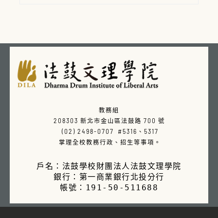
輔導實施
要點
(ENG)
114學年度第1學期課程預選時程：​
01.碩士班甄試錄取新生提前入學
01.本校生到他校校際選課
01.學生學分抵免
01.校外舉行學位論文口試
01.協同教學
申請表
申請表
(
詳閱教學發展
申請說
申請表
申
114/06/16(一)~06/22(日)
請表
明
02.學生大一英文抵免
02.學位論文延後公開
組
、
)
申請表
申請表
申請書
(需涉及
(詳閱
02.新生入學補繳學位證書
02.他校生到本校校際選課
通識教育
機密、專利、依法不得提供才可申
02.教師研究室
)
申請表
切結書
申請說
加、退選課程時程：
03.新生保留入學資格
明
03.學生申請研究所課程
請)
03.教師調
、
申請表
補課單
申請書
學分抵免修
(114-2
114/06/16(一)~06/22(日)
修訂)
03.學生課程校外教學
課證明
03.學生畢業離校
04.教師授課學生成績延遲繳交書面
(114-2新訂)
申請書
申請單
(114-2修訂)
(114-2
未填妥113-2評量，將無法於教務系統加退
03-1新生保留入學資格期滿入學
修訂)
04.研究生【學位論文】展延繳交
說明表
申請
申
書
04.課程校外教學活動成果
請表
05.教師更正學生學期成績
(114-2修訂)
申請表
報告
預選課程說明
 ←點選即可下載
04.錄取考生放棄錄取資格
書
05.畢業生
06.學生學習預警輔導
(114-1修訂)
名冊
紀錄表
聲明
書
05.旁聽
07.遠距教學課程
(114-2修訂)
選課單
申請表
教務組

05.學生雙重學籍
06.研究生免修課程
08.遠距教學課程
申請書
自評表
申請表
(114-2修
208303 新北市金山區法鼓路 700 號

06.學生延期註冊
訂)
申請書
(114-2修訂)
 (02) 2498-0707 #5316、5317

07.學生休退學及退費
07.學生超修學分
申請表
申請書
(114-2
 掌理全校教務行政、招生等事項。
修訂)
08.學生低修學分
申請表
09.學生復學
09.學生棄修課程
申請書
申請書
(114-2修訂)
戶名：法鼓學校財團法人法鼓文理學院

10.延長修業年限
10.學生必修替代科目
申請書
申請書
銀行：第一商業銀行北投分行

11.學生學籍
11.學生學分費退費
資料表
申請單
帳號：191-50-511688
12.學生更改姓名(法名)
12.學生加選課程
申請表
申請表
(114-2修訂)
13.學生證補(換)發
13.學生加修佛學資訊學程
申請表
選課單
14.學生證遺失
14.學生跨學制互選課程
切結書
申請單
(114-