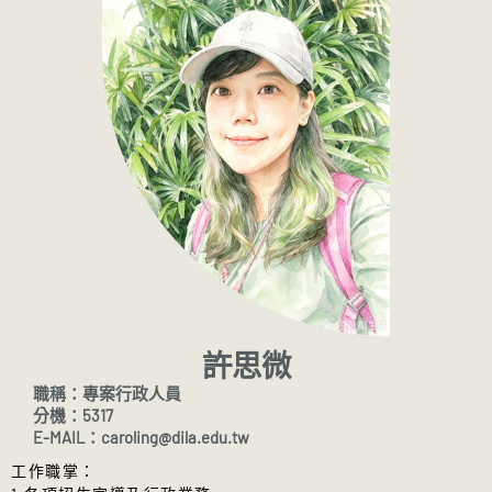
114-2加、退選課程時程：
屬教學單位辦公室
。
115/03/02(一)~03/15(日)
選課確認通知
←點選即可下載
未填妥評量者，將無法於教務系統加退
選課程
113 學年上學期加退選及開學時程
114學年度第1學期
加退選及開學時程
全校加退選及申請校際選課及學分抵免
時程：
9/15開學日(學雜費繳費截止)
；生命教育
2024/9/9(一)00:00~9/22(日)23:59。
學系進修學士班、社會企業與心靈環保
課程表、課程時間表、授課大綱，請上
碩士在職學位學程開始上課(進修學士
教務系統
查詢。
班、在職學位學程開始上課日如有調
學生選課，須參考當學期開設之課程資
整，以所屬教學單位公告為主)。
料，並依選課注意事項及各學系、學程
9/15-9/28
加、退選課程；申請校際選
規定之學分科目表辦理；應修科目(含必
課及新生學分抵免
(填妥學分抵免申請表
修、選修)之相關問題，請洽詢所屬學
許思微
後，檢附學生歷年成績單正本或學分證
系、學位學程辦公室。
明之正本向系、學程提出申請，逾期不
校際選課
(9/9-9/23)：
校際選課申請表
職稱：專案行政人員
予受理)
。
請參閱網址連結：
法鼓文理學
填妥後，送學系、學程、通識教育辦公
分機：5317
院學分抵免辦法
、
學分抵免申請表
室提出申請，逾期不予受理。
E-MAIL：caroling@dila.edu.tw
9/16-10/03
新生學生證及畢業證書正本
學分抵免
(9/9-9/23)：
學分抵免申請表
工作職掌：

領回
填妥後，檢附學生歷年成績單正本1份，