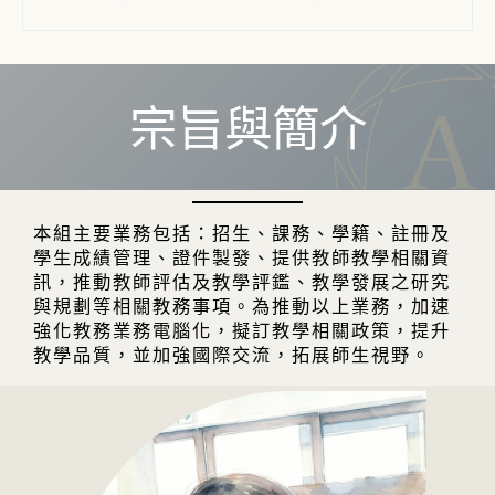
114學年度第2學期教學評量填寫時間：
113 學年下學期加退選及開學時程
112學年度第2學期教學評量填寫時間：
本校【因應發生嚴重特殊傳染性肺炎疫情之
115/06/08(一)至06/17(三)止
113/5/27(⼀)至6/2(⽇)
課程教學措施公告】、【因應發生嚴重特殊
宗旨與簡介
傳染性肺炎疫情學生安心就學措施】、【因
全校加退選及申請校際選課時程：
教學評量填寫時間：
教學評量填寫時間：
115/06/06(⼀)至
應發生嚴重特殊傳染性肺炎疫情時停課、復
2025/02/17(一)00:00~03/02(日)23:5
113/05/27(⼀)00:00至
06/17(三)23:59止
課及補課處理原則】、【協助在境外就學之
9。
06/02(⽇)23:59

115-1課程預選時程：115/06/29
臺生於嚴重特殊傳染性肺炎疫情期間返臺學
課程表、課程時間表、授課大綱，請上
113-1課程預選時程：113/06/17(一)至
(一)~07/05 (日)
習銜接措施】、【因應新型冠狀病毒肺炎疫
教務系統
查詢。
本組主要業務包括：招生、課務、學籍、註冊及
06/23(日)

115-1加、退選課程時程：
情之業務彈性措施(含學位考試、休退學、成
學生選課，須參考當學期開設之課程資
學生成績管理、證件製發、提供教師教學相關資
113-1加、退選課程時程：
115/09/14(一)~09/20(日)
績繳交、畢業離校、新生報到)】
料，並依選課注意事項及各學系、學程
訊，推動教師評估及教學評鑑、教學發展之研究
未填妥評量者，將無法於教務系統加退
規定之學分科目表辦理；應修科目(含必
與規劃等相關教務事項。為推動以上業務，加速
→資訊連結→★ COVID-19防疫專區  → 新
教學評量填寫說明
選課程
 ←點選即可下載
修、選修)之相關問題，請洽詢所屬學
強化教務業務電腦化，擬訂教學相關政策，提升
聞中心
防疫專區
系、學位學程辦公室。
教學品質，並加強國際交流，拓展師生視野。
法鼓文理學院因應新型冠狀病毒肺炎疫情學
校際選課
(02/17-03/02)：
校際選課申請
114學年度第2學期加退選及開學時程
本校17週年校慶於113年4月8日(一)舉行，為鼓
生
安心就學措施
1090213(修)

勵師生參與校慶活動，當日予以停課
表
填妥後，送學系、學程、通識教育辦
法鼓文理學院因應發生嚴重特殊傳染性肺炎
公室提出申請，逾期不予受理。
3/02
開學日(學雜費繳費截止)
未能於規
疫情時停課、復課及補課
處理原則
1090317

校慶停課一天：
若因教學進度有授課需
開學相關時程
：
113學年度行事曆
。
定時間完成註冊者，請填寫
延期註冊申
法鼓文理學院因應新型冠狀病毒肺炎疫情之
求，請老師與同學討論，自行調整上課
開學相關提醒事項
←點選即可下載
請書
→送學系、學程辦公室
業務
彈性措施
(適用109-2) 會議通過版

時間。
3/02-3/15
加、退選課程；申請校際選