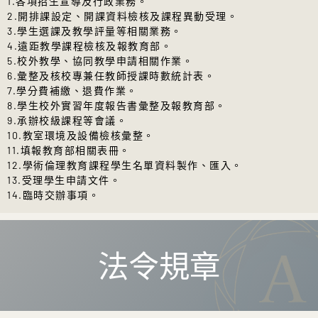
1.各項招生宣導及行政業務。

9/22
人文社會學群、佛教學系學術課程
送學系、學程辦公室提出申請，逾期不
2.開排課設定、開課資料檢核及課程異動受理。

開始上課。
予受理。
3.學生選課及教學評量等相關業務。

9/29-10/6
選課確認週
：如核對發現因
開學相關時程
：
113學年度行事曆
。 7.
開
4.遠距教學課程檢核及報教育部。

電腦系統發生錯誤造成選課資料有誤
學相關提醒事項
←點選即可下載
5.校外教學、協同教學申請相關作業。

者，應檢附選課結果之證明文件至所屬
6.彙整及核校專兼任教師授課時數統計表。

學系、學位學程或教務組辦理更正，逾
113學年度第1學期新生課程預選時程：
7.學分費補繳、退費作業。

期即不予受理。確認後之選課清單未列
113/08/12(一)~08/18(日)
8.學生校外實習年度報告書彙整及報教育部。

之科目，若自修習，所得成績不予登錄
9.承辦校級課程等會議。

採計。 請務必進行選課確認，以保障自
10.教室環境及設備檢核彙整。

新生課程預選時程：
身權益。
11.填報教育部相關表冊。

113/08/12(一)~08/18(日)
開學時程說明
←點選即可下載
12.學術倫理教育課程學生名單資料製作、匯入。

加、退選課程時程：
13.受理學生申請文件。

113/09/09(一)~09/22(日)
14.臨時交辦事項。
114學年度第1學期新生課程預選時程：
學分抵免申請：09/09(一)~09/23(一)，
114/08/11(一)~08/17(日)
填妥學分抵免申請表後，檢附學生歷年
成績單正本 1份向系、學程提出申請，
新生課程預選時程：
逾期不予受理。
法令規章
114/08/11(一)~08/17(日)
請參閱網址連結：
法鼓文理學院學分抵
加、退選課程時程：
免辦法
、
學分抵免申請表
114/09/15(一)~09/28(日)
預選課程說明
←點選即可下載
學分抵免申請：09/15(一)~09/29(一)，