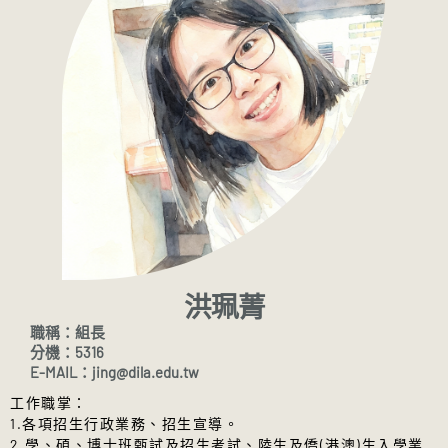
法鼓文理學院因應新型冠狀病毒肺炎疫情之
校慶活動儀程：
依學生事務處課外活動
課
113學年度第2學期應復學生注意事項
業務
彈性措施
(適用110-2)
與生活輔導組公告辦理。
3/02-3/06 碩士班學生申請雙主修;申請
注意事項
：
連結
應復學生注意事項說明如下，非常期待同學
3/09 人文社會學群、佛教學系學術課程
112學年度第2學期應復學生注意事項
返回校園，繼續完成學業!
開始上課
申請復學者
請填：「學生復學申請
3/16-3/22 選課確認週
(如核對發現因電
應復學生注意事項說明如下，非常期待同學
書」，請參閱
網址連結
。
腦系統發生錯誤造成選課資料有誤者，
返回校園，繼續完成學業!
不復學，擬申請繼續休學者
請填：「休
應檢附選課結果之證明文件至所屬學
依據本校學則辦理
退學申請書」，請參閱
網址連結
。
系、學位學程或教務組辦理更正，逾期
(https://academic.dila.edu.tw/?
擬繼續休學者
，須於開學日前辦妥休學
即不予受理)
page_id=23 ) ：
手續。逾期者須完成繳費註冊後，始得
開學時程說明
←點選即可下載
碩博士班學則 休學、復學規定詳如第
再申請休學。
27~28條，請參閱
網址連結
。
不復學，擬申請退學者
請填：「休退學
114學年度第2學期課程預選時程：​
學士班學則 休學、復學規定詳如第
申請書」，請參閱
網址連結
。
洪珮菁
115/01/12(一)~01/18(日)
38~39條，請參閱
網址連結
。
無法親自到校辦理復學或休學，需委託
職稱：組長
人代為申辦
請填：「各項證明文件申辦
加、退選課程時程：
分機：5316
委託書 」，請參閱
網址連結
。
復學及註冊前休學申請日程：
原於2月01日至2
115/01/12(一)~01/18(日)
E-MAIL：jing@dila.edu.tw
應復學生注意事項說明
←點選即可下載
月16日，為配合春節連假暨本校寒休(2月8日至
未填妥114-1評量，將無法於教務系統加
工作職掌：
2月18日)，
提前於1月16日開始受理。
各項作業皆有時間及相關流程限制，逾
退選課程
1.各項招生行政業務、招生宣導。
期未辦理者，依本校學則處裡
預選課程說明
←點選即可下載
2.學、碩、博士班甄試及招生考試、陸生及僑(港澳)生入學業