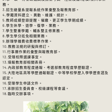
欲復學者請填：「學生復學申請單」，
(
https://academic.dila.edu.tw/?
務。
請參閱
網址連結
。
page_id=23
)
114學年度第2學期碩士班學生申請雙主修注意事
3.招生總量系提報系統作業彙整及報教育部。
欲續辦休學者請填：「休退學申請
項
4.學籍資料建立、異動、維護、統計。
書」，請參閱
網址連結
。
113學年度第2學期課程預選時程：
5.教師成績登錄提醒、催繳、更正學生學期成績。
無法親自到校辦理復學或休學，需委託
114/01/06(一)~01/12(日)
6.學生休學、退學、復學、業務。
人代為申辦請填：「各項證明文件申辦
7.學生雙重學籍、輔系雙主修業務。
委託書 」，請參閱
網址連結
。
課程預選時程：
8.學生學分抵免相關業務。
依據本校「
法鼓文理學院學生修讀雙主
應復學生注意事項
說明
←點選即可下載
114/01/06(一)~01/12(日)
9.辦理學雜費收費標準作業。
修與輔系辦法
」
加、退選課程時程：
10.教務法規的研擬與修訂。
申請日期：115年3月2日(一)至3月6日
114/02/17(一)~03/02(日)
112學年度第2學期課程預選時程：
11.行事曆作業的彙整與報教育部。
(五)止。
113/01/08(一)~01/14(日)
未填妥113-1教學評量，將無法於教務系統
12.受理校際選課事宜。
申請表：
下載連結
。
加退選課程

13.填報教育部相關表冊。
申請雙主修注意事項
←點選即可下載
112-2課程預選時程：
預選課程說明
 ←點選即可下載
14.內政部教育程度通報、考選部教育程度學歷驗證。
113/01/08(一)~01/14(日)

15.大陸地區高等學歷通報驗證、中等學校學歷入學學歷查證及
114學年度第1學期教學評量填寫時間：
112-2加、退選課程時程：
認定。
113-1選課確認單請同學於10月01日(二)前確認並
114/12/22(一)至12/29(一)止
113/02/19(一)~03/03(日)

16.受理學生申請文件。
完成簽名
17.承辦招生委員會、校級課程等會議。
未填妥112-1教學評量，將無法於教務系統
教學評量填寫時間：
114/12/22(⼀)至
18.臨時交辦事項。
請各班班代至
2樓學程辦公室
(公布欄後
12/29(一)23:59止
預選課程說明
 ←點選即可下載
方)、
3樓學系辦公室
(電梯後方隔壁)取回
114-2課程預選時程：
113-1選課確認單
(同學可各自取件)，煩
115/01/12(一)~01/18(日)
請於
10月01日(二)前確認簽名後送回所